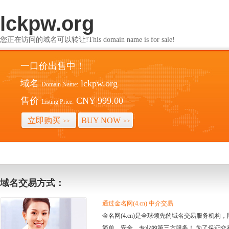
lckpw.org
您正在访问的域名可以转让!This domain name is for sale!
一口价出售中！
域名
lckpw.org
Domain Name:
售价
CNY 999.00
Listing Price:
立即购买
BUY NOW
>>
>>
域名交易方式：
通过金名网(4.cn) 中介交易
金名网(4.cn)是全球领先的域名交易服务机
简单、安全、专业的第三方服务！ 为了保证交