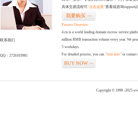
具体交易流程可
“点击这里”
查看或咨询support@
我要购买
>>
Process Overview:
4.cn is a world leading domain escrow service plat
million RMB transaction volume every year. We promi
联系我们
5 workdays.
For detailed process, you can
“visit here”
or contact
QQ：2726103981
BUY NOW
>>
Copyright © 1998 -2025 ww