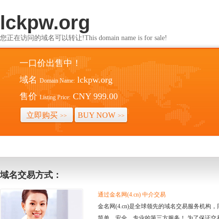
lckpw.org
您正在访问的域名可以转让!This domain name is for sale!
一口价出售中！
域名
lckpw.org
Domain Name:
售价
CNY 999.00
Listing Price:
立即购买
BUY NOW
>>
>>
域名交易方式：
通过金名网(4.cn) 中介交易
金名网(4.cn)是全球领先的域名交易服务机
简单、安全、专业的第三方服务！ 为了保证交