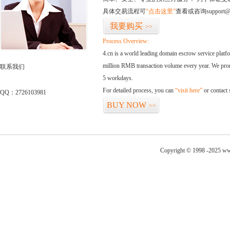
具体交易流程可
“点击这里”
查看或咨询support@
我要购买
>>
Process Overview:
4.cn is a world leading domain escrow service plat
million RMB transaction volume every year. We promi
联系我们
5 workdays.
For detailed process, you can
“visit here”
or contact
QQ：2726103981
BUY NOW
>>
Copyright © 1998 -2025 ww